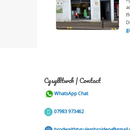
a
f
D
g
Cysylltwch | Contact
WhatsApp Chat
07983 973462
brodwaithtysulembroidery@gmail