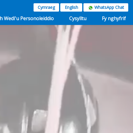
Cymraeg
English
WhatsApp Chat
h Wedi'u Personoleiddio
Cysylltu
Fy nghyfrif