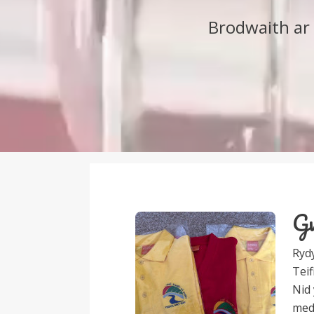
Brodwaith ar 
Gw
Ryd
Teif
Nid 
med