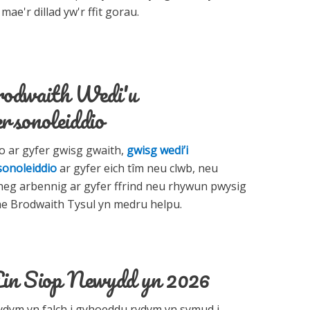
mae'r dillad yw'r ffit gorau.
odwaith Wedi'u
rsonoleiddio
o ar gyfer gwisg gwaith,
gwisg wedi’i
sonoleiddio
ar gyfer eich tîm neu clwb, neu
heg arbennig ar gyfer ffrind neu rhywun pwysig
ae Brodwaith Tysul yn medru helpu.
in Siop Newydd yn 2026
ydym yn falch i gyhoeddu rydym yn symud i