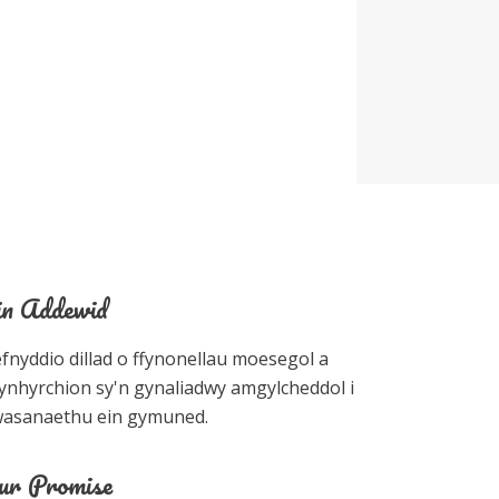
in Addewid
fnyddio dillad o ffynonellau moesegol a
ynhyrchion sy'n gynaliadwy amgylcheddol i
asanaethu ein gymuned.
ur Promise