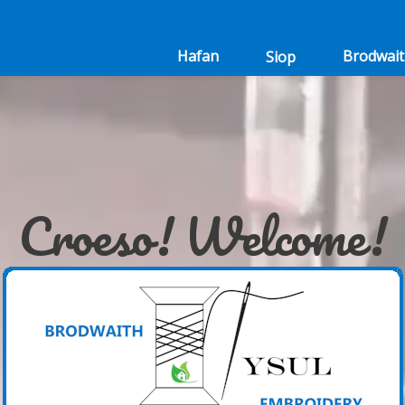
Hafan
Brodwait
Siop
Croeso! Welcome!