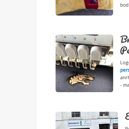
bod 
Br
Pe
Log
per
anr
- m
E
R