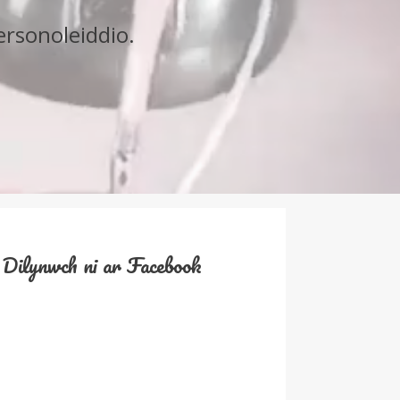
ersonoleiddio.
Dilynwch ni ar Facebook